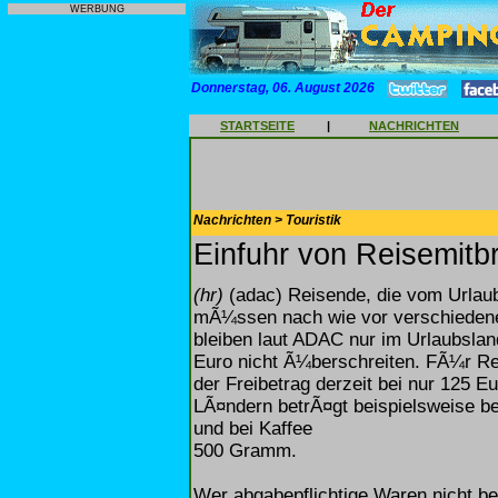
WERBUNG
Donnerstag, 06. August 2026
STARTSEITE
|
NACHRICHTEN
Nachrichten > Touristik
Einfuhr von Reisemitbr
(hr)
(adac) Reisende, die vom Urlau
mÃ¼ssen nach wie vor verschiedene 
bleiben laut ADAC nur im Urlaubslan
Euro nicht Ã¼berschreiten. FÃ¼r Rei
der Freibetrag derzeit bei nur 125 E
LÃ¤ndern betrÃ¤gt beispielsweise be
und bei Kaffee
500 Gramm.
Wer abgabepflichtige Waren nicht be