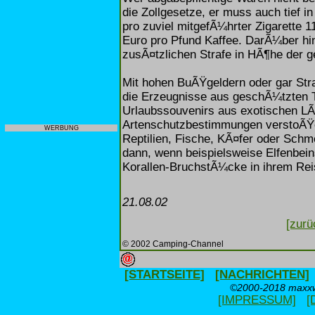
die Zollgesetze, er muss auch tief i
pro zuviel mitgefÃ¼hrter Zigarette 1
Euro pro Pfund Kaffee. DarÃ¼ber hi
zusÃ¤tzlichen Strafe in HÃ¶he der 
Mit hohen BuÃŸgeldern oder gar Str
die Erzeugnisse aus geschÃ¼tzten T
Urlaubssouvenirs aus exotischen L
Artenschutzbestimmungen verstoÃŸen
WERBUNG
Reptilien, Fische, KÃ¤fer oder Schm
dann, wenn beispielsweise Elfenbei
Korallen-BruchstÃ¼cke in ihrem Re
21.08.02
[zurü
© 2002 Camping-Channel
[STARTSEITE]
[NACHRICHTEN]
©2000-2018 maxxwe
[IMPRESSUM]
[