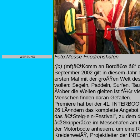
Foto:Messe Friedrchshafen
WERBUNG
(jc)
(mf)â€žKomm an Bordâ€œ â€“ d
September 2002 gilt in diesem Jahr 
ersten Mal mit der groÃŸen Welt d
wollen: Segeln, Paddeln, Surfen, Ta
Ã¼ber die Wellen gleiten ist fÃ¼r 
Menschen finden daran Gefallen.
Premiere hat bei der 41. INTERBOOT
26 LÃ¤ndern das komplette Angebot 
das â€žSteig-ein-Festival", zu dem 
â€žSkipperâ€œ im Messehafen am Bo
der Motorboote anheuern, um eine R
KreidenweiÃŸ, Projektleiter der INT