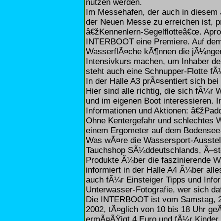
nutzen werden.
Im Messehafen, der auch in diesem 
der Neuen Messe zu erreichen ist, 
â€žKennenlern-Segelflotteâ€œ. Aprop
INTERBOOT eine Premiere. Auf dem
WasserflÃ¤che kÃ¶nnen die jÃ¼nger
Intensivkurs machen, um Inhaber d
steht auch eine Schnupper-Flotte fÃ¼
In der Halle A3 prÃ¤sentiert sich b
Hier sind alle richtig, die sich fÃ¼
und im eigenen Boot interessieren. I
Informationen und Aktionen: â€žPad
Ohne Kentergefahr und schlechtes We
einem Ergometer auf dem Bodensee
Was wÃ¤re die Wassersport-Ausstel
Tauchshop SÃ¼ddeutschlands, Ã–ster
Produkte Ã¼ber die faszinierende 
informiert in der Halle A4 Ã¼ber al
auch fÃ¼r Einsteiger Tipps und Info
Unterwasser-Fotografie, wer sich da
Die INTERBOOT ist vom Samstag, 21
2002, tÃ¤glich von 10 bis 18 Uhr geÃ
ermÃ¤ÃŸigt 4 Euro und fÃ¼r Kinder i