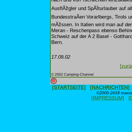
AusflÃžgler und SpÃĪturlauber auf a
BundesstraÃen Vorarlbergs, Tirols 
mÃžssen. In Italien wird man auf de
Meran - Reschenpass ebenso Behind
Schweiz auf der A 2 Basel - Gotthard
Bern.
17.09.02
[zurü
© 2002 Camping-Channel
[STARTSEITE]
[NACHRICHTEN]
©2000-2018 maxxwe
[IMPRESSUM]
[