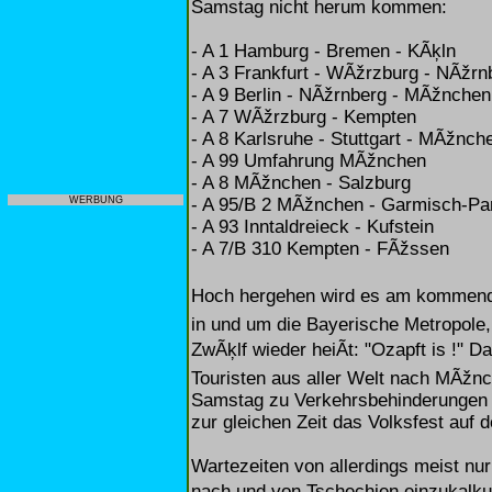
Samstag nicht herum kommen:
- A 1 Hamburg - Bremen - KÃķln
- A 3 Frankfurt - WÃžrzburg - NÃžrn
- A 9 Berlin - NÃžrnberg - MÃžnchen
- A 7 WÃžrzburg - Kempten
- A 8 Karlsruhe - Stuttgart - MÃžnch
- A 99 Umfahrung MÃžnchen
- A 8 MÃžnchen - Salzburg
- A 95/B 2 MÃžnchen - Garmisch-Pa
WERBUNG
- A 93 Inntaldreieck - Kufstein
- A 7/B 310 Kempten - FÃžssen
Hoch hergehen wird es am kommend
in und um die Bayerische Metropole
ZwÃķlf wieder heiÃt: "Ozapft is !" 
Touristen aus aller Welt nach MÃžnc
Samstag zu Verkehrsbehinderungen
zur gleichen Zeit das Volksfest auf
Wartezeiten von allerdings meist n
nach und von Tschechien einzukalkuli