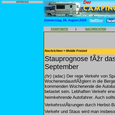
WERBUNG
Donnerstag, 06. August 2026
STARTSEITE
|
NACHRICHTEN
Nachrichten > Mobile Freizeit
Stauprognose fÃžr da
September
(hr)
(adac) Der rege Verkehr von SpÃ
WochenendausflÃžglern in die Berge
kommenden Wochenende die Autoba
belastet sein. Lebhaften Verkehr e
heimkehrende Autofahrer. Auch sollte
VerkehrsstÃķrungen durch Herbst-Ba
Verkehr und Staus wird man insbes