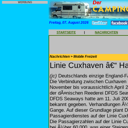
WERBUNG
Freitag, 07. August 2026
STARTSEITE
|
NACHRICHTEN
Nachrichten > Mobile Freizeit
Linie Cuxhaven â€“ Har
(jc)
Deutschlands einzige England-FÃ¤h
Die Verbindung zwischen Cuxhaven 
November bis voraussichtlich April 2
der dÃ¤nischen Reederei DFDS Seaw
DFDS Seaways hatte am 11. Juli 200
bekannt gegeben. Verhandlungen Ã¼b
Gange. Auf dieser Grundlage plant
Passagierdienstes auf der Linie Cux
Die Passagierzahlen auf der Linie C
bei Ã¼ber 60.000, was einer Steig