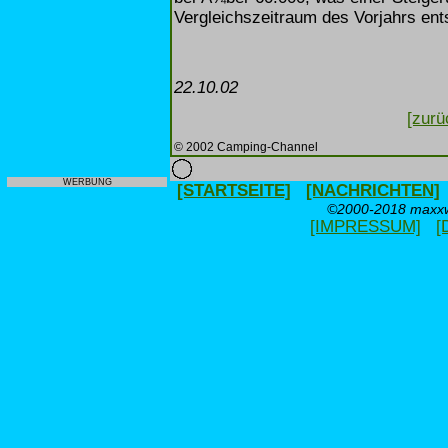
Vergleichszeitraum des Vorjahrs ents
22.10.02
[zurü
© 2002 Camping-Channel
WERBUNG
[STARTSEITE]
[NACHRICHTEN]
©2000-2018 maxxwe
[IMPRESSUM]
[