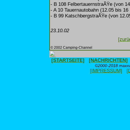
- B 108 FelbertauernstraÃŸe (von 14
- A 10 Tauernautobahn (12.05 bis 16
- B 99 KatschbergstraÃŸe (von 12.0
23.10.02
[zurü
© 2002 Camping-Channel
[STARTSEITE]
[NACHRICHTEN]
©2000-2018 maxxwe
[IMPRESSUM]
[