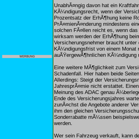
UnabhÃ¤ngig davon hat ein Kraftfah
KÃ¼ndigungsrecht, wenn der Versich
Prozentsatz der ErhÃ¶hung keine Roll
PrÃ¤mienÃ¤nderung mindestens einen 
solchen FÃ¤llen reicht es, wenn da
wirksam werden der ErhÃ¶hung beim 
Versicherungsnehmer braucht unter 
KÃ¼ndigungsfrist von einem Monat ni
auÃŸergewÃ¶hnlichen KÃ¼ndigung mu
WERBUNG
Eine weitere MÃ¶glichkeit zum Vers
Schadenfall. Hier haben beide Seit
Allerdings: Steigt der Versicherungs
JahresprÃ¤mie nicht erstattet. Einen
Meinung des ADAC genau Ã¼berlegen
Ende des Versicherungsjahres warten
zunÃ¤chst die Angebote anderer Ver
ihm den gleichen Versicherungsschut
Sonderrabatte mÃ¼ssen beispielswe
werden.
Wer sein Fahrzeug verkauft, kann d