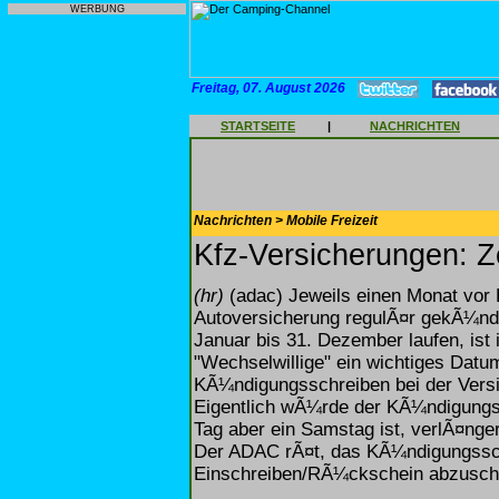
WERBUNG
Freitag, 07. August 2026
STARTSEITE
|
NACHRICHTEN
Nachrichten > Mobile Freizeit
Kfz-Versicherungen: 
(hr)
(adac) Jeweils einen Monat vor 
Autoversicherung regulÃ¤r gekÃ¼ndi
Januar bis 31. Dezember laufen, ist
"Wechselwillige" ein wichtiges Dat
KÃ¼ndigungsschreiben bei der Versi
Eigentlich wÃ¼rde der KÃ¼ndigungst
Tag aber ein Samstag ist, verlÃ¤nger
Der ADAC rÃ¤t, das KÃ¼ndigungssc
Einschreiben/RÃ¼ckschein abzusch