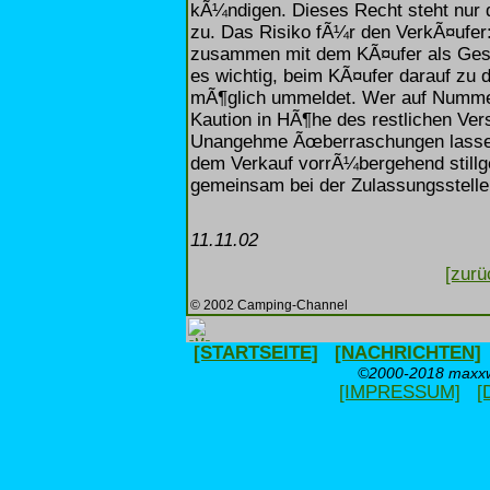
kÃ¼ndigen. Dieses Recht steht nur 
zu. Das Risiko fÃ¼r den VerkÃ¤ufer
zusammen mit dem KÃ¤ufer als Ges
es wichtig, beim KÃ¤ufer darauf zu 
mÃ¶glich ummeldet. Wer auf Nummer
Kaution in HÃ¶he des restlichen Ver
Unangehme Ãœberraschungen lassen
dem Verkauf vorrÃ¼bergehend stillg
gemeinsam bei der Zulassungsstell
11.11.02
[zurü
© 2002 Camping-Channel
[STARTSEITE]
[NACHRICHTEN]
©2000-2018 maxxwe
[IMPRESSUM]
[