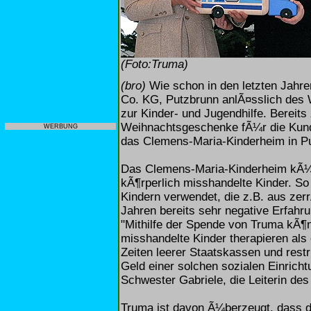
(Foto:Truma)
(bro)
Wie schon in den letzten Jahr
Co. KG, Putzbrunn anlÃ¤sslich des 
zur Kinder- und Jugendhilfe. Bereits
Weihnachtsgeschenke fÃ¼r die Kund
WERBUNG
das Clemens-Maria-Kinderheim in P
Das Clemens-Maria-Kinderheim kÃ¼m
kÃ¶rperlich misshandelte Kinder. So
Kindern verwendet, die z.B. aus ze
Jahren bereits sehr negative Erfah
"Mithilfe der Spende von Truma kÃ¶
misshandelte Kinder therapieren als 
Zeiten leerer Staatskassen und restr
Geld einer solchen sozialen Einrich
Schwester Gabriele, die Leiterin de
Truma ist davon Ã¼berzeugt, dass 