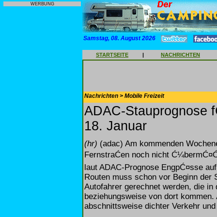
WERBUNG
Samstag, 08. August 2026
STARTSEITE
|
NACHRICHTEN
Nachrichten > Mobile Freizeit
ADAC-Stauprognose f
18. Januar
(hr)
(adac) Am kommenden Wochenen
FernstraĆen noch nicht Ć¼bermĆ¤Ć
laut ADAC-Prognose EngpĆ¤sse auf
Routen muss schon vor Beginn der 
Autofahrer gerechnet werden, die in
beziehungsweise von dort kommen. Au
abschnittsweise dichter Verkehr und