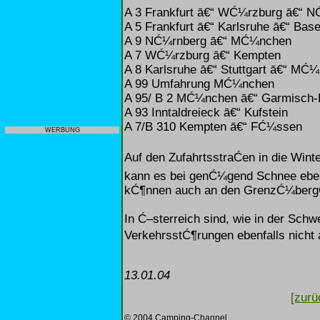
A 3 Frankfurt ā€“ WĆ¼rzburg ā€“ 
A 5 Frankfurt ā€“ Karlsruhe ā€“ Base
A 9 NĆ¼rnberg ā€“ MĆ¼nchen
A 7 WĆ¼rzburg ā€“ Kempten
A 8 Karlsruhe ā€“ Stuttgart ā€“ MĆ
A 99 Umfahrung MĆ¼nchen
A 95/ B 2 MĆ¼nchen ā€“ Garmisch-
A 93 Inntaldreieck ā€“ Kufstein
A 7/B 310 Kempten ā€“ FĆ¼ssen
WERBUNG
Auf den ZufahrtsstraĆen in die Wint
kann es bei genĆ¼gend Schnee eben
kĆ¶nnen auch an den GrenzĆ¼bergĆ
In Ć–sterreich sind, wie in der Schwe
VerkehrsstĆ¶rungen ebenfalls nicht 
13.01.04
[zurü
© 2004 Camping-Channel