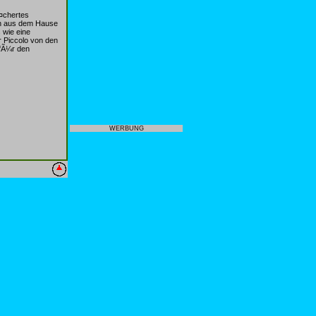
¤chertes
ch aus dem Hause
 wie eine
 Piccolo von den
 fÃ¼r den
WERBUNG