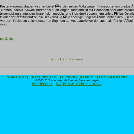
 Kastenwagenausbauer Fischer bietet fÃ¼r den neuen Volkswagen Transporter ein breitgefÃ
 Namen Piccolo. Sowohl kurzer als auch langer Radstand ist mit Hochdach oder Aufstellda
Reisemobilausstattungen lassen sich modular und individuell zusammenstellen. Pfiffige Details
e oder der â€žButlerâ€œ, ein Heckauszug fÃ¼r sperrige GegenstÃ¤nde, heben den Fischer
ewerbern in diesem volumenstarken Segment ab. Ausbauteile werden auch als FertigmÃ¶bel
boten.
obile.de
[zurück zur Startseite]
[STARTSEITE]
[NACHRICHTEN]
[TERMINE]
[FORUM]
[ANZEIGENMARKT]
©2000-2018 maxxweb.de Internet-Dienstleistungen
[IMPRESSUM]
[DATENSCHUTZERKLÄRUNG]