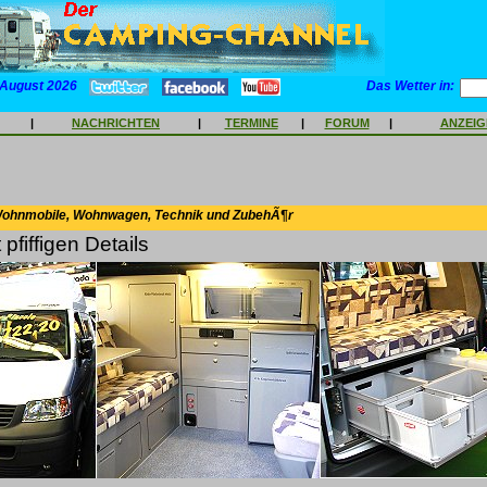
 August 2026
Das Wetter in:
|
NACHRICHTEN
|
TERMINE
|
FORUM
|
ANZEI
Wohnmobile, Wohnwagen, Technik und ZubehÃ¶r
 pfiffigen Details