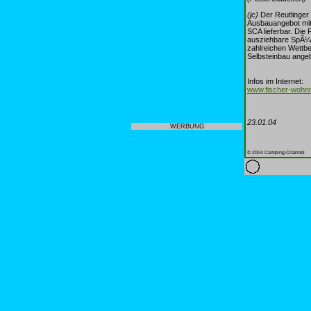
(jc)
Der Reutlinger
Ausbauangebot mit
SCA lieferbar. Die 
ausziehbare SpÃ¼l
zahlreichen Wettb
Selbsteinbau ange
Infos im Internet:
www.fischer-wohnm
23.01.04
WERBUNG
© 2004 Camping-Channel