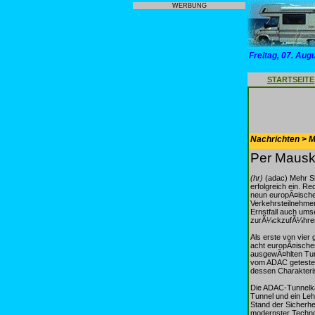
WERBUNG
Freitag, 07. Aug
STARTSEITE
Nachrichten > Mo
Per Mauskl
(hr)
(adac) Mehr Si
erfolgreich ein. Re
neun europÃ¤ischen
Verkehrsteilnehmern
Ernstfall auch ums
zurÃ¼ckzufÃ¼hre
Als erste von vie
acht europÃ¤ischen
ausgewÃ¤hlten Tun
vom ADAC getestet.
dessen Charakteris
Die ADAC-Tunnelka
Tunnel und ein Leh
Stand der Sicherhe
modernster Technol