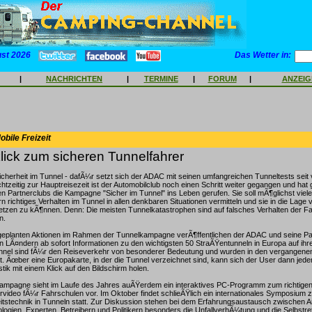
ust 2026
Das Wetter in:
|
NACHRICHTEN
|
TERMINE
|
FORUM
|
ANZEI
bile Freizeit
ick zum sicheren Tunnelfahrer
cherheit im Tunnel - dafÃ¼r setzt sich der ADAC mit seinen umfangreichen Tunneltests seit 
chtzeitig zur Hauptreisezeit ist der Automobilclub noch einen Schritt weiter gegangen und ha
 Partnerclubs die Kampagne "Sicher im Tunnel" ins Leben gerufen. Sie soll mÃ¶glichst viel
 richtiges Verhalten im Tunnel in allen denkbaren Situationen vermitteln und sie in die Lage 
etzen zu kÃ¶nnen. Denn: Die meisten Tunnelkatastrophen sind auf falsches Verhalten der F
n.
r geplanten Aktionen im Rahmen der Tunnelkampagne verÃ¶ffentlichen der ADAC und seine Pa
 LÃ¤ndern ab sofort Informationen zu den wichtigsten 50 StraÃŸentunneln in Europa auf ihr
nel sind fÃ¼r den Reiseverkehr von besonderer Bedeutung und wurden in den vergangenen
 Ãœber eine Europakarte, in der die Tunnel verzeichnet sind, kann sich der User dann jed
tik mit einem Klick auf den Bildschirm holen.
mpagne sieht im Laufe des Jahres auÃŸerdem ein interaktives PC-Programm zum richtigen
rvideo fÃ¼r Fahrschulen vor. Im Oktober findet schlieÃŸlich ein internationales Symposium
itstechnik in Tunneln statt. Zur Diskussion stehen bei dem Erfahrungsaustausch zwischen A
ogien, Experten, Betreibern und Politikern besonders die UnfallverhÃ¼tung und die Selbstre