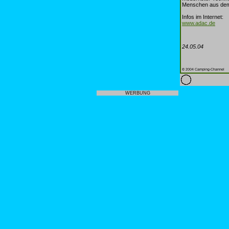
Menschen aus dem
Infos im Internet:
www.adac.de
24.05.04
© 2004 Camping-Channel
WERBUNG