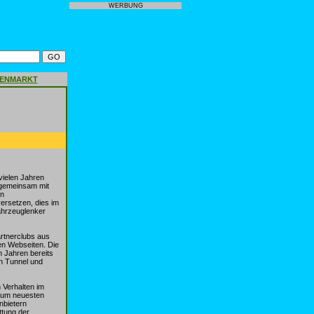
WERBUNG
GENMARKT
vielen Jahren
t gemeinsam mit
en
versetzen, dies im
ahrzeuglenker
rtnerclubs aus
en Webseiten. Die
 Jahren bereits
en Tunnel und
 Verhalten im
 zum neuesten
nbietern
ttung der