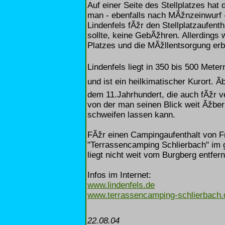
Auf einer Seite des Stellplatzes hat d
man - ebenfalls nach MÃžnzeinwurf 
Lindenfels fÃžr den Stellplatzaufenth
sollte, keine GebÃžhren. Allerdings 
Platzes und die MÃžllentsorgung erb
Lindenfels liegt in 350 bis 500 Met
und ist ein heilkimatischer Kurort. Ã
dem 11.Jahrhundert, die auch fÃžr v
von der man seinen Blick weit Ãžbe
schweifen lassen kann.
FÃžr einen Campingaufenthalt von Fr
"Terrassencamping Schlierbach" im g
liegt nicht weit vom Burgberg entfern
Infos im Internet:
www.lindenfels.de
www.terrassencamping-schlierbach.
22.08.04