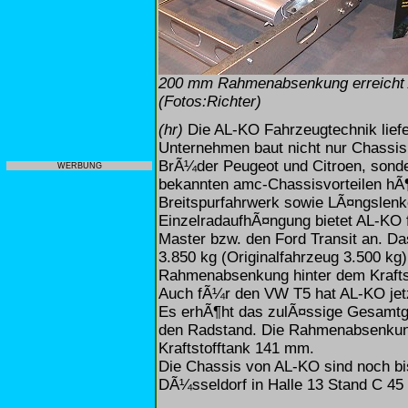
200 mm Rahmenabsenkung erreicht 
(Fotos:Richter)
(hr)
Die AL-KO Fahrzeugtechnik liefe
Unternehmen baut nicht nur Chassis
BrÃ¼der Peugeot und Citroen, sonde
WERBUNG
bekannten amc-Chassisvorteilen h
Breitspurfahrwerk sowie LÃ¤ngslen
EinzelradaufhÃ¤ngung bietet AL-KO 
Master bzw. den Ford Transit an. Da
3.850 kg (Originalfahrzeug 3.500 kg
Rahmenabsenkung hinter dem Krafts
Auch fÃ¼r den VW T5 hat AL-KO jet
Es erhÃ¶ht das zulÃ¤ssige Gesamtge
den Radstand. Die Rahmenabsenkung
Kraftstofftank 141 mm.
Die Chassis von AL-KO sind noch bi
DÃ¼sseldorf in Halle 13 Stand C 45