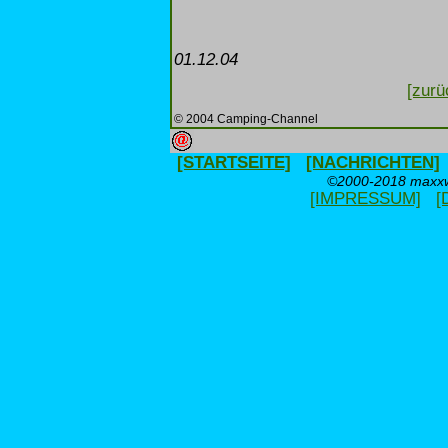
01.12.04
[zurü
© 2004 Camping-Channel
[STARTSEITE]
[NACHRICHTEN]
©2000-2018 maxxwe
[IMPRESSUM]
[