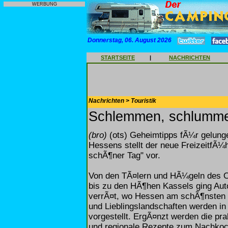
WERBUNG
Donnerstag, 06. August 2026
STARTSEITE
|
NACHRICHTEN
Nachrichten > Touristik
Schlemmen, schlumme
(bro)
(ots) Geheimtipps fÃ¼r gelung
Hessens stellt der neue FreizeitfÃ
schÃ¶ner Tag" vor.
Von den TÃ¤lern und HÃ¼geln des O
bis zu den HÃ¶hen Kassels ging Au
verrÃ¤t, wo Hessen am schÃ¶nsten 
und Lieblingslandschaften werden in
vorgestellt. ErgÃ¤nzt werden die pr
und regionale Rezepte zum Nachkoc