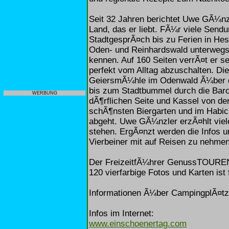
Seit 32 Jahren berichtet Uwe GÃ¼n
Land, das er liebt. FÃ¼r viele Sen
StadtgesprÃ¤ch bis zu Ferien in He
Oden- und Reinhardswald unterwegs,
kennen. Auf 160 Seiten verrÃ¤t er se
perfekt vom Alltag abzuschalten. D
GeiersmÃ¼hle im Odenwald Ã¼ber de
bis zum Stadtbummel durch die Baroc
WERBUNG
dÃ¶rflichen Seite und Kassel von de
schÃ¶nsten Biergarten und im Habich
abgeht. Uwe GÃ¼nzler erzÃ¤hlt viel
stehen. ErgÃ¤nzt werden die Infos u
Vierbeiner mit auf Reisen zu nehmen
Der FreizeitfÃ¼hrer GenussTOUREN
120 vierfarbige Fotos und Karten ist
Informationen Ã¼ber CampingplÃ¤tz
Infos im Internet:
www.einschoenertag.com