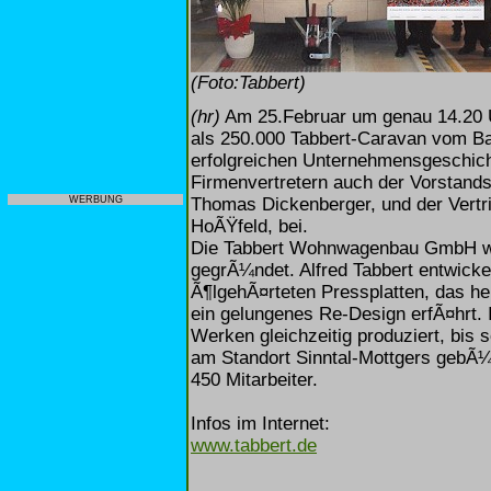
(Foto:Tabbert)
(hr)
Am 25.Februar um genau 14.20 Uh
als 250.000 Tabbert-Caravan vom 
erfolgreichen Unternehmensgeschich
Firmenvertretern auch der Vorstands
Thomas Dickenberger, und der Vertri
WERBUNG
HoÃŸfeld, bei.
Die Tabbert Wohnwagenbau GmbH wur
gegrÃ¼ndet. Alfred Tabbert entwicke
Ã¶lgehÃ¤rteten Pressplatten, das h
ein gelungenes Re-Design erfÃ¤hrt. 
Werken gleichzeitig produziert, bis 
am Standort Sinntal-Mottgers gebÃ¼
450 Mitarbeiter.
Infos im Internet:
www.tabbert.de