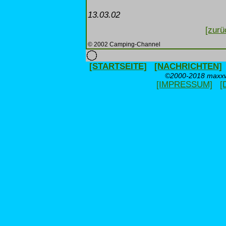
13.03.02
[zurü
© 2002 Camping-Channel
[STARTSEITE]
[NACHRICHTEN]
©2000-2018 maxxwe
[IMPRESSUM]
[