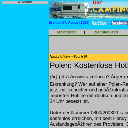
WERBUNG
Freitag, 07. August 2026
STARTSEITE
|
NACHRICHTEN
Nachrichten > Touristik
Polen: Kostenlose Hotl
(hr)
(ots) Ausweis verloren? Ãrger 
Erkrankung? Wer auf einer Polen-Re
jetzt mit schneller und unbÃžrokratis
Touristen-Hotline mit deutsch und en
24 Uhr besetzt ist.
Unter der Nummer 0800/200300 kann
kostenlos erreichen, mit dem Handy
AuslandsgebÃžhren des Providers. D