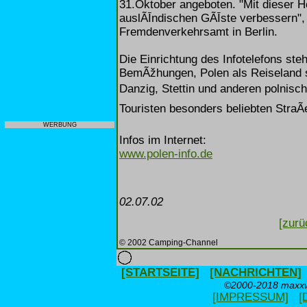
31.Oktober angeboten. "Mit dieser Ho
auslÃĪndischen GÃĪste verbessern"
Fremdenverkehrsamt in Berlin.
Die Einrichtung des Infotelefons st
BemÃžhungen, Polen als Reiseland 
Danzig, Stettin und anderen polnis
Touristen besonders beliebten StraÃ
WERBUNG
Infos im Internet:
www.polen-info.de
02.07.02
[zurü
© 2002 Camping-Channel
[STARTSEITE]
[NACHRICHTEN]
©2000-2018 maxxwe
[IMPRESSUM]
[