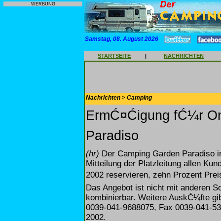
WERBUNG
Samstag, 08. August 2026
STARTSEITE
|
NACHRICHTEN
Nachrichten > Camping
ErmĆ¤Ćigung fĆ¼r On
Paradiso
(hr)
Der Camping Garden Paradiso in C
Mitteilung der Platzleitung allen Ku
2002 reservieren, zehn Prozent Prei
Das Angebot ist nicht mit anderen 
kombinierbar. Weitere AuskĆ¼fte gibt
0039-041-9688075, Fax 0039-041-53
2002.